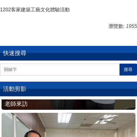
1202客家建築工藝文化體驗活動
瀏覽數:
1955
快速搜尋
搜尋
活動剪影
115年2月4日教育部本土語言傑出貢獻獎徐煥昇
老師來訪