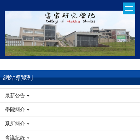
跳
到
主
要
內
容
區
網站導覽列
最新公告
學院簡介
系所簡介
會議紀錄