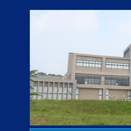
跳
到
主
要
內
容
區