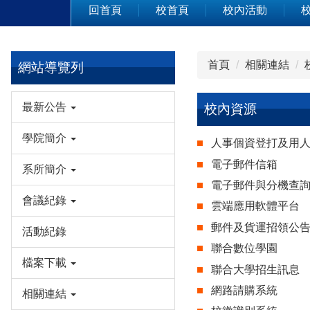
回首頁
校首頁
校內活動
首頁
相關連結
網站導覽列
最新公告
校內資源
學院簡介
人事個資登打及用
電子郵件信箱
系所簡介
電子郵件與分機查
會議紀錄
雲端應用軟體平台
郵件及貨運招領公
活動紀錄
聯合數位學園
檔案下載
聯合大學招生訊息
網路請購系統
相關連結