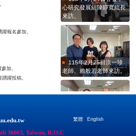
。
來訪。
踴躍報名參加。
115年2月25日洪一珍
老師、賴般若老師來訪。
躍參加。
迎踴躍投稿。
115年2月13日客發中
心馬紀政組長來訪
繁體
English
u.edu.tw
063, Taiwan, R.O.C