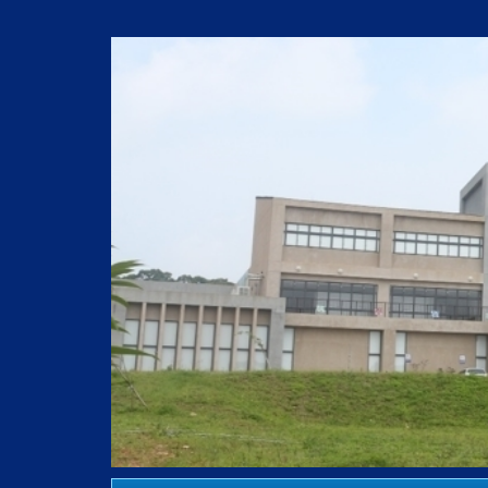
跳
到
主
要
內
容
區