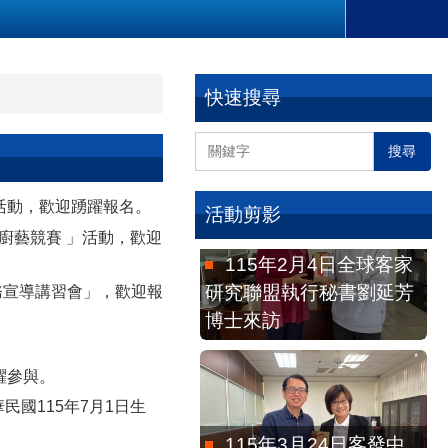
115年6月3日客語專家
快速搜尋
徐建芳老師到院討論。
搜尋
活動，歡迎踴躍報名。
活動剪影
115年2月4日全球客家
廚藝競賽 」活動，歡迎
研究聯盟執行秘書劉延芳
博士來訪
務宣導講習會」，歡迎報
躍參與。
國115年7月1日生
115年3月24日客發中
心研究發展組陳靜寬組長