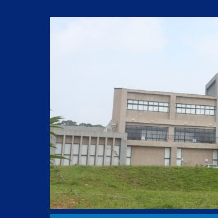
跳
到
主
要
內
容
區