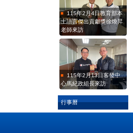
115年2月4日教育部本
土語言傑出貢獻獎徐煥昇
老師來訪
115年2月13日客發中
心馬紀政組長來訪
行事曆
115年2月25日洪一珍
老師、賴般若老師來訪。