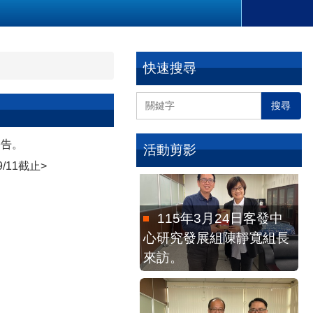
快速搜尋
115年6月3日客語專家
搜尋
徐建芳老師到院討論。
公告。
活動剪影
11截止>
115年3月24日客發中
心研究發展組陳靜寬組長
來訪。