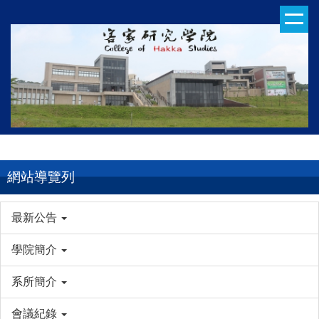
跳
到
主
要
內
容
區
網站導覽列
最新公告
學院簡介
系所簡介
會議紀錄