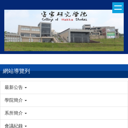
跳
到
主
要
內
容
區
網站導覽列
最新公告
學院簡介
系所簡介
會議紀錄