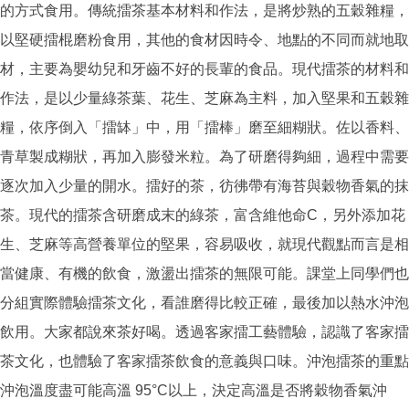
的方式食用。傳統擂茶基本材料和作法，是將炒熟的五穀雜糧，
以堅硬擂棍磨粉食用，其他的食材因時令、地點的不同而就地取
材，主要為嬰幼兒和牙齒不好的長輩的食品。現代擂茶的材料和
作法，是以少量綠茶葉、花生、芝麻為主料，加入堅果和五穀雜
糧，依序倒入「擂缽」中，用「擂棒」磨至細糊狀。佐以香料、
青草製成糊狀，再加入膨發米粒。為了研磨得夠細，過程中需要
逐次加入少量的開水。擂好的茶，彷彿帶有海苔與穀物香氣的抹
茶。現代的擂茶含研磨成末的綠茶，富含維他命C，另外添加花
生、芝麻等高營養單位的堅果，容易吸收，就現代觀點而言是相
當健康、有機的飲食，激盪出擂茶的無限可能。課堂上同學們也
分組實際體驗擂茶文化，看誰磨得比較正確，最後加以熱水沖泡
飲用。大家都說來茶好喝。透過客家擂工藝體驗，認識了客家擂
茶文化，也體驗了客家擂茶飲食的意義與口味。沖泡擂茶的重點
沖泡溫度盡可能高溫 95°C以上，決定高溫是否將穀物香氣沖