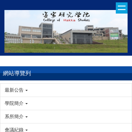
跳
到
主
要
內
容
區
網站導覽列
最新公告
學院簡介
系所簡介
會議紀錄