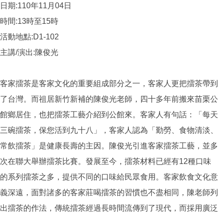
日期:110年11月04日
時間:13時至15時
活動地點:D1-102
主講/演出:陳俊光
客家擂茶是客家文化的重要組成部分之一，客家人更把擂茶帶到
了台灣。而祖居新竹新補的陳俊光老師，四十多年前搬來苗栗公
館鄉居住，也把擂茶工藝介紹到公館來。客家人有句話：「每天
三碗擂茶，保您活到九十八」，客家人認為「勤勞、食物清淡、
常飲擂茶」是健康長壽的主因。陳俊光引進客家擂茶工藝，並多
次在聯大舉辦擂茶比賽。發展至今，擂茶材料已經有12種口味
的系列擂茶之多，提供不同的口味給民眾食用。客家飲食文化意
義深遠，面對諸多的客家莊喝擂茶的習慣也不盡相同，陳老師列
出擂茶的作法，傳統擂茶經過長時間流傳到了現代，而採用廣泛