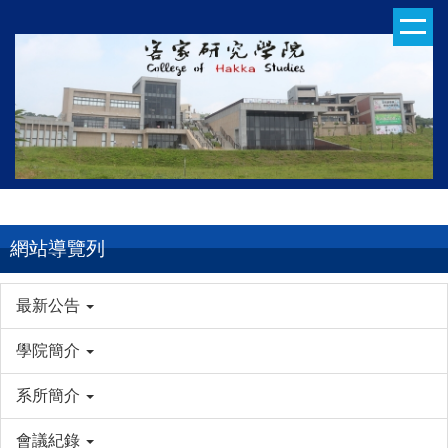
跳
到
主
要
內
容
區
網站導覽列
最新公告
學院簡介
系所簡介
會議紀錄