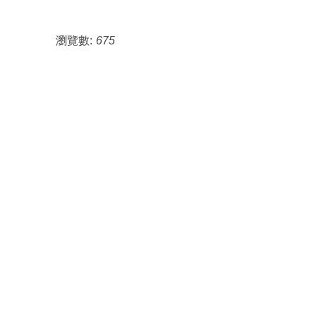
瀏覽數:
675
115年3月24日客發中
心研究發展組陳靜寬組長
來訪。
115年2月13日客發中
心馬紀政組長來訪