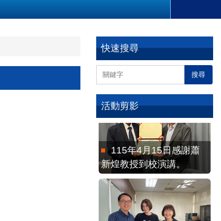
115年2月4日教育部本
土語言傑出貢獻獎徐煥昇
快速搜尋
老師來訪
搜尋
活動剪影
115年4月15日感謝蕭
新煌教授到校演講。