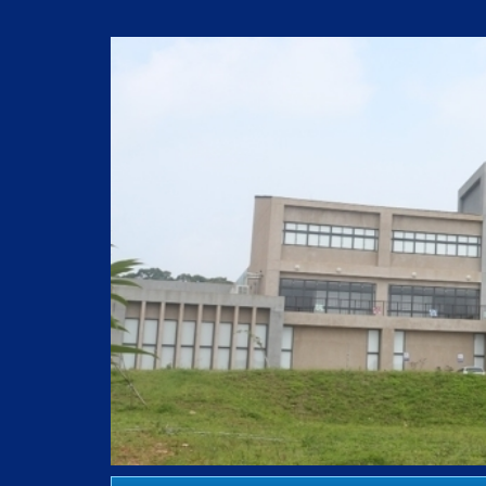
跳
到
主
要
內
容
區