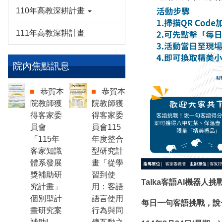
110年高教深耕計畫
111年高教深耕計畫
院內焦點訊息
恭賀本
恭賀本
院教師獲
院教師獲
得客家委
得客家委
員會
員會115
「115年
年度整合
客家知識
型研究計
體系發展
畫「從學
獎補助研
習到使
Talka客語AI機器人
究計畫」
用：客語
個別型計
語言使用
每日一句客語挑戰，說
畫研究案
行為與同