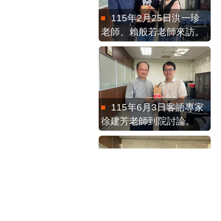
115年2月25日洪一珍
老師、賴般若老師來訪。
115年6月3日客語專家
徐建芳老師到院討論。
115年2月4日全球客家
研究聯盟執行秘書劉延芳
博士來訪