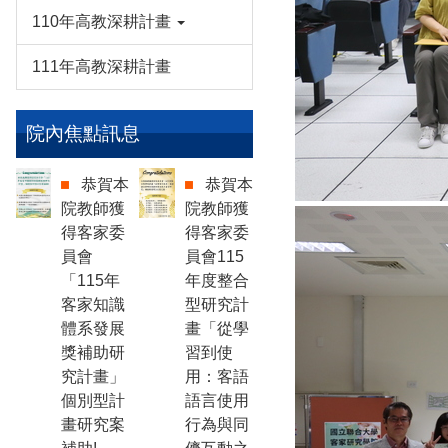
110年高教深耕計畫
111年高教深耕計畫
院內焦點訊息
恭賀本
恭賀本
院教師獲
院教師獲
得客家委
得客家委
員會
員會115
「115年
年度整合
客家知識
型研究計
體系發展
畫「從學
獎補助研
習到使
究計畫」
用：客語
個別型計
語言使用
畫研究案
行為與同