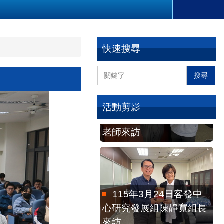
115年2月4日教育部本
快速搜尋
土語言傑出貢獻獎徐煥昇
老師來訪
搜尋
活動剪影
115年3月24日客發中
心研究發展組陳靜寬組長
來訪。