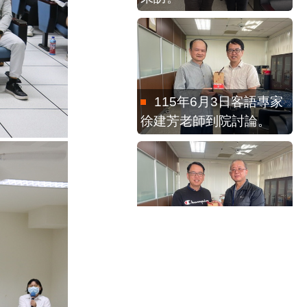
115年6月3日客語專家
徐建芳老師到院討論。
115年2月13日客發中
心馬紀政組長來訪
115年4月15日感謝蕭
新煌教授到校演講。