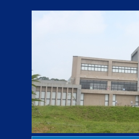
跳
到
主
要
內
容
區