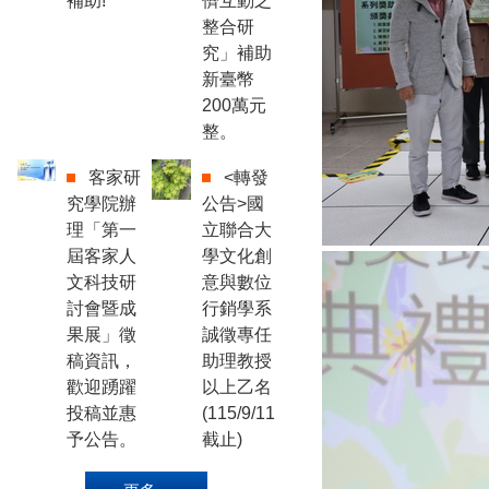
補助!
儕互動之
整合研
究」補助
新臺幣
200萬元
整。
客家研
<轉發
究學院辦
公告>國
理「第一
立聯合大
屆客家人
學文化創
文科技研
意與數位
討會暨成
行銷學系
果展」徵
誠徵專任
稿資訊，
助理教授
歡迎踴躍
以上乙名
投稿並惠
(115/9/11
予公告。
截止)