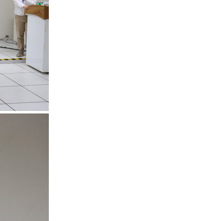
115年2月25日洪一珍
老師、賴般若老師來訪。
115年2月4日全球客家
研究聯盟執行秘書劉延芳
博士來訪