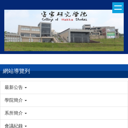
跳
到
主
要
內
容
區
網站導覽列
最新公告
學院簡介
系所簡介
會議紀錄