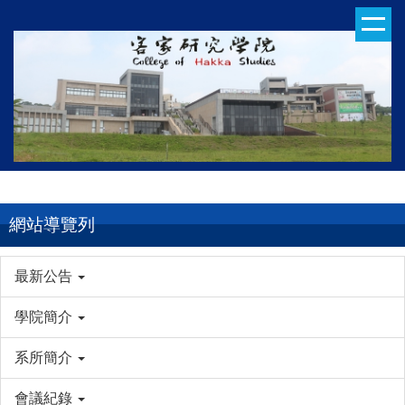
跳
到
主
要
內
容
區
網站導覽列
最新公告
學院簡介
系所簡介
會議紀錄