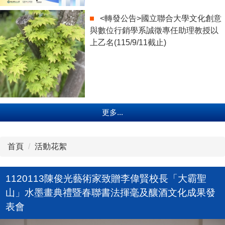
<轉發公告>國立聯合大學文化創意
與數位行銷學系誠徵專任助理教授以
上乙名(115/9/11截止)
更多...
首頁
活動花絮
1120113陳俊光藝術家致贈李偉賢校長「大霸聖
山」水墨畫典禮暨春聯書法揮毫及釀酒文化成果發
表會