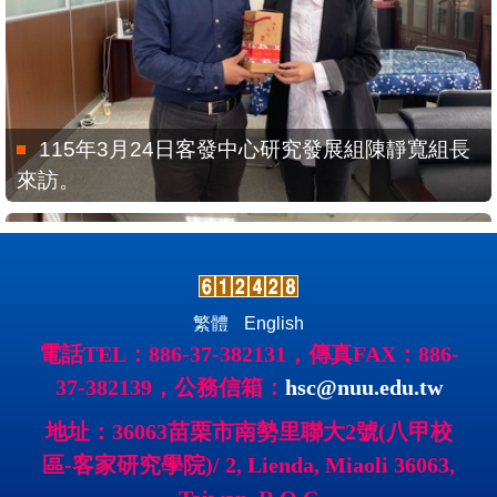
115年3月24日客發中心研究發展組陳靜寬組長
來訪。
繁體
English
電話TEL：886-37-382131，傳真FAX：886-
37-382139，公務信箱：
hsc@nuu.edu.tw
地址：36063苗栗市南勢里聯大2號(八甲校
區-客家研究學院)/ 2, Lienda, Miaoli 36063,