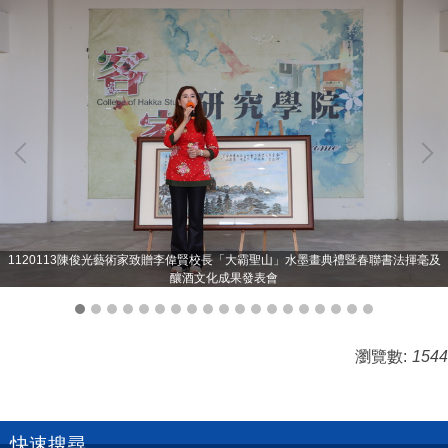
1120113陳俊光藝術家致贈李偉賢校長「大霸聖山」水墨畫典禮暨春聯書法揮毫及
釀酒文化成果發表會
瀏覽數:
1544
快速搜尋