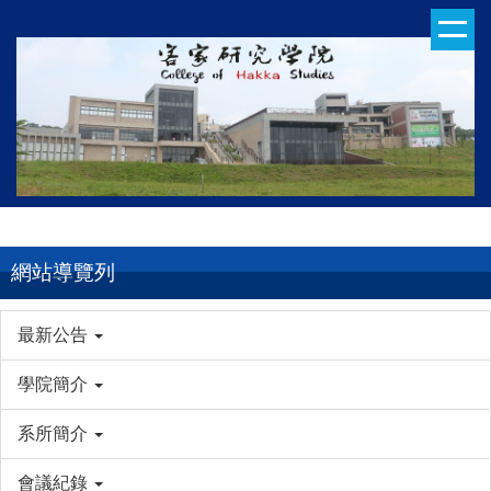
跳
到
主
要
內
容
區
網站導覽列
最新公告
學院簡介
系所簡介
會議紀錄