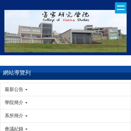
跳
到
主
要
內
容
區
網站導覽列
最新公告
學院簡介
系所簡介
會議紀錄