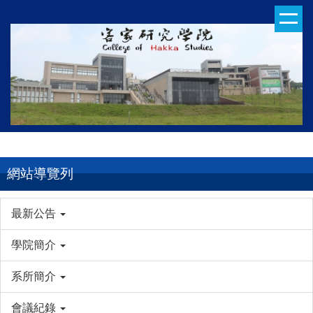
跳
到
主
要
內
容
區
網站導覽列
最新公告
學院簡介
系所簡介
會議紀錄