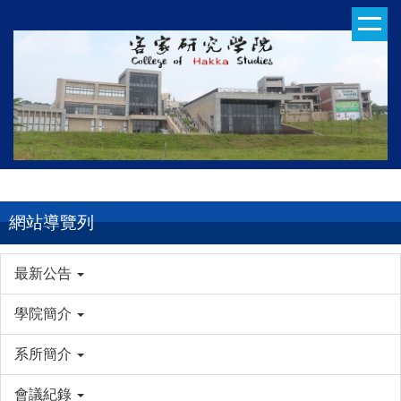
跳
到
主
要
內
容
區
網站導覽列
最新公告
學院簡介
系所簡介
會議紀錄