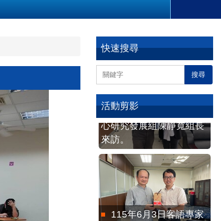
快速搜尋
搜尋
115年3月24日客發中
心研究發展組陳靜寬組長
活動剪影
來訪。
115年6月3日客語專家
徐建芳老師到院討論。