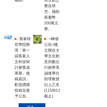
補助!
儕互動之
整合研
究」補助
新臺幣
200萬元
整。
客家研
<轉發
究學院辦
公告>國
理「第一
立聯合大
屆客家人
學文化創
文科技研
意與數位
討會暨成
行銷學系
果展」徵
誠徵專任
稿資訊，
助理教授
歡迎踴躍
以上乙名
投稿並惠
(115/9/11
予公告。
截止)