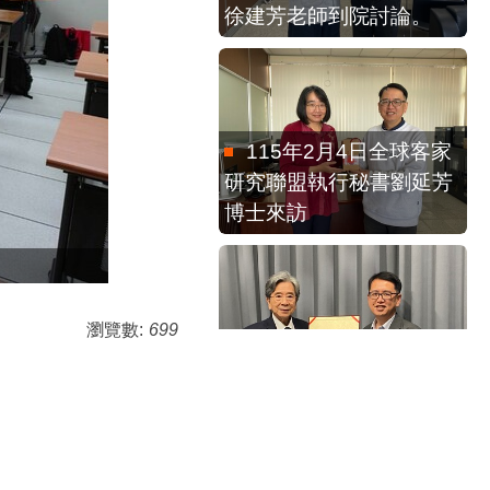
115年2月4日全球客家
研究聯盟執行秘書劉延芳
博士來訪
瀏覽數:
699
115年4月15日感謝蕭
新煌教授到校演講。