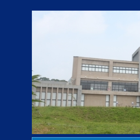
跳
到
主
要
內
容
區