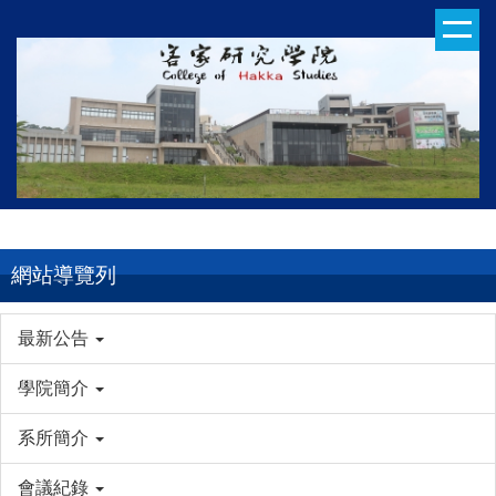
跳
到
主
要
內
容
區
網站導覽列
最新公告
學院簡介
系所簡介
會議紀錄