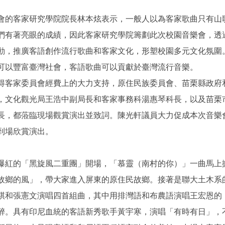
會的客家研究學院院長林本炫表示，一般人以為客家歌曲只有山
們有著亮眼的成績，因此客家研究學院籌劃此次校園音樂會，透
動，推廣客語創作流行歌曲和客家文化，形塑校園多元文化氛圍
可以豐富臺灣社會，客語歌曲可以貢獻於臺灣流行音樂。
得客家委員會經費上的大力支持，原住民族委員會、苗栗縣政府
，文化觀光局王浩中副局長和客家事務科湯惠琴科長，以及苗栗
長，都蒞臨現場觀賞演出並致詞。陳光軒議員大力促成本次音樂
到場欣賞演出。
爆紅的「黑旋風二重團」開場，「慕靈（南村的你）」一曲馬上
故鄉的風」，帶大家進入屏東的原住民故鄉。接著是聯大土木系
祺和張憲文演唱四首組曲，其中用排灣語和布農語演唱王宏恩的
醉。具有印尼血統的客語新秀歌手黃宇寒，演唱「有時有日」，