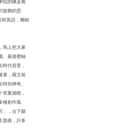
學院的陳孟蕎
師來訪。
對故鄉的思
客語和英語，獨樹
115年2月13日客
發中心馬紀政組長來
，馬上把大家
訪
圍。最後壓軸
出時代背景，
接著，羅文裕
出特別神奇。
？答案揭曉，
多種創作風
可」，台下聽
主題曲，許多