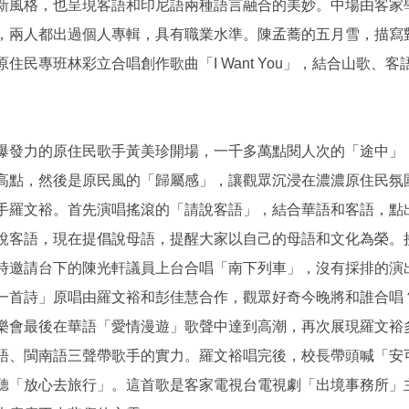
新風格，也呈現客語和印尼語兩種語言融合的美妙。中場由客家
，兩人都出過個人專輯，具有職業水準。陳孟蕎的五月雪，描寫
住民專班林彩立合唱創作歌曲「I Want You」，結合山歌、
爆發力的原住民歌手黃美珍開場，一千多萬點閱人次的「途中」
高點，然後是原民風的「歸屬感」，讓觀眾沉浸在濃濃原住民氛
手羅文裕。首先演唱搖滾的「請說客語」，結合華語和客語，點
說客語，現在提倡說母語，提醒大家以自己的母語和文化為榮。
時邀請台下的陳光軒議員上台合唱「南下列車」，沒有採排的演
一首詩」原唱由羅文裕和彭佳慧合作，觀眾好奇今晚將和誰合唱
樂會最後在華語「愛情漫遊」歌聲中達到高潮，再次展現羅文裕
語、閩南語三聲帶歌手的實力。羅文裕唱完後，校長帶頭喊「安
聽「放心去旅行」。這首歌是客家電視台電視劇「出境事務所」