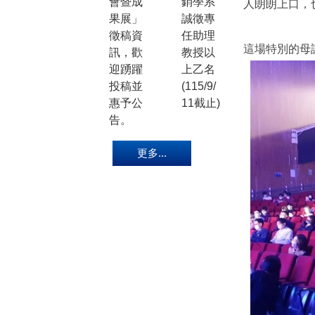
會暨成
銷學系
人朗朗上口，
果展」
誠徵專
徵稿資
任助理
這場特別的母
訊，歡
教授以
迎踴躍
上乙名
投稿並
(115/9/
惠予公
11截止)
告。
更多...