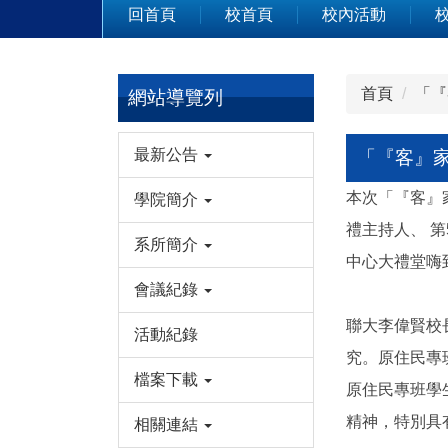
回首頁
校首頁
校內活動
首頁
「『
網站導覽列
最新公告
「『客』
本次「『客』
學院簡介
禮主持人、 
系所簡介
中心大禮堂嗨
會議紀錄
聯大李偉賢校
活動紀錄
究。原住民專
檔案下載
原住民專班學
精神，特別具
相關連結