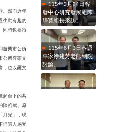
靜寬組長來訪。
歌。然而近年
過生動有趣的
。同時也要證
115年6月3日客語
專家徐建芳老師到院
和苗栗市公所
討論。
市公所客家文
會，也以羅文
115年2月4日教育
部本土語言傑出貢獻
獎徐煥昇老師來訪
掀起台下的共
的陳哲斌、原
「月光」，現
115年2月25日洪
不但讓人感受
一珍老師、賴般若老