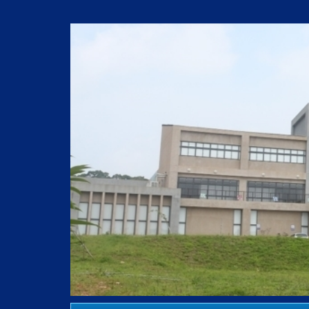
跳
到
主
要
內
容
區