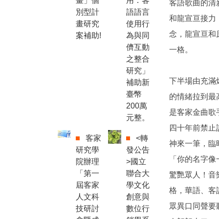
畫」個
用：客
客語歌曲的清
別型計
語語言
和龍宣亘接力
畫研究
使用行
念，龍宣亘和原
案補助!
為與同
儕互動
一格。
之整合
研究」
下半場由充滿
補助新
臺幣
的情緒拉到最
200萬
是客家金曲歌
元整。
四十年前禁止
客家
<轉
神來一筆，臨
研究學
發公告
「你的名字像
院辦理
>國立
「第一
聯合大
驚艷眾人！音
屆客家
學文化
格，華語、客
人文科
創意與
眾異口同聲要
技研討
數位行