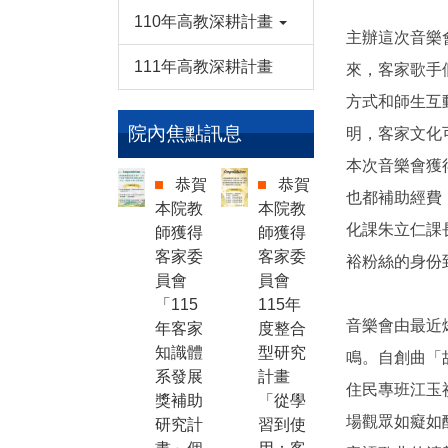
110年高教深耕計畫
主辦這次音樂
111年高教深耕計畫
來，客家歌手
方式和師生互
院內焦點訊息
明，客家文化
本次音樂會獲
恭賀
恭賀
也都補助經費
本院教
本院教
化課朱立仁課
師獲得
師獲得
客家委
客家委
裕粉絲的身份
員會
員會
「115
115年
音樂會由最近
年客家
度整合
知識體
型研究
鳴。自創曲「
系發展
計畫
住民專班江玉
獎補助
「從學
場觀眾如癡如
研究計
習到使