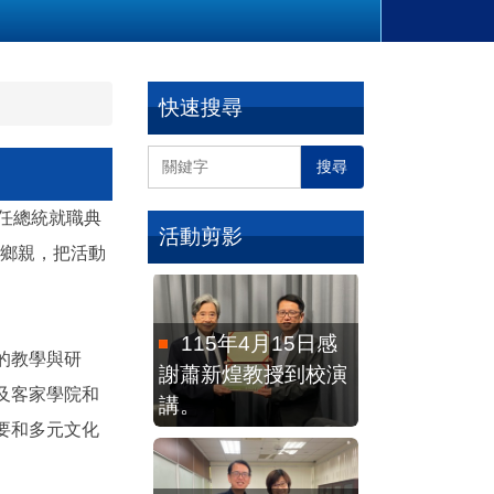
快速搜尋
115年2月4日全球
客家研究聯盟執行秘
搜尋
書劉延芳博士來訪
任總統就職典
活動剪影
地鄉親，把活動
115年4月15日感
謝蕭新煌教授到校演
講。
的教學與研
及客家學院和
要和多元文化
115年3月24日客
發中心研究發展組陳