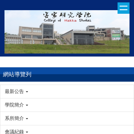
跳
到
主
要
內
容
區
網站導覽列
最新公告
學院簡介
系所簡介
會議紀錄