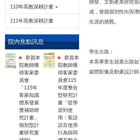
開發、文創產業經營規
110年高教深耕計畫
成，發掘個別性向與潛
111年高教深耕計畫
生涯的挑戰。
院內焦點訊息
學生出路：
恭賀本
恭賀本
本系畢業生就業出路如
院教師獲
院教師獲
媒體影像及動畫設計師
得客家委
得客家委
員會
員會115
「115年
年度整合
客家知識
型研究計
體系發展
畫「從學
獎補助研
習到使
究計畫」
用：客語
個別型計
語言使用
畫研究案
行為與同