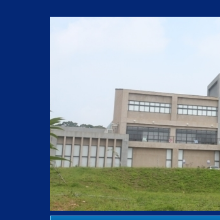
跳
到
主
要
內
容
區