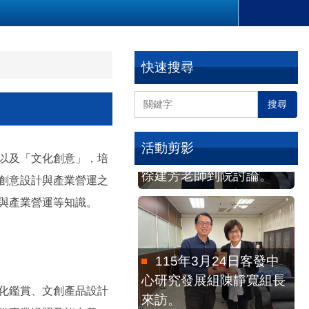
快速搜尋
搜尋
115年6月3日客語專家
活動剪影
徐建芳老師到院討論。
以及「文化創意」，培
創意設計與產業營運之
與產業營運等知識。
115年3月24日客發中
心研究發展組陳靜寬組長
來訪。
化鑑賞、文創產品設計