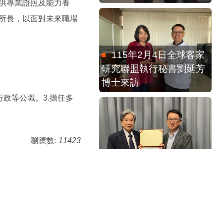
供專業證照及能力養
所長，以面對未來職場
115年2月4日全球客家
研究聯盟執行秘書劉延芳
博士來訪
政等公職。3.擔任多
115年4月15日感謝蕭
瀏覽數:
11423
新煌教授到校演講。