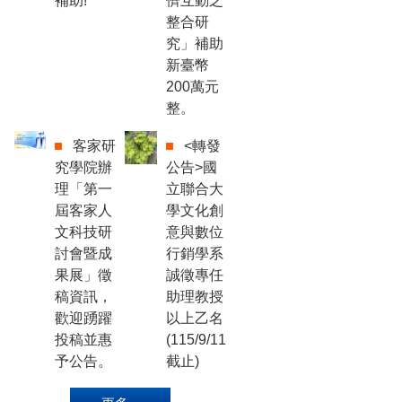
補助!
儕互動之
整合研
究」補助
新臺幣
200萬元
整。
客家研
<轉發
究學院辦
公告>國
理「第一
立聯合大
屆客家人
學文化創
文科技研
意與數位
討會暨成
行銷學系
果展」徵
誠徵專任
稿資訊，
助理教授
歡迎踴躍
以上乙名
投稿並惠
(115/9/11
予公告。
截止)