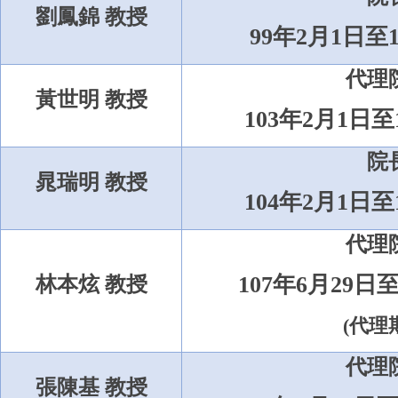
劉鳳錦 教授
99
年
2
月
1
日至
代理
黃世明 教授
103
年
2
月
1
日至
院
晁瑞明 教授
104
年
2
月
1
日至
代理
107
年
6
月
29
日
林本炫 教授
(
代理
代理
張陳基 教授