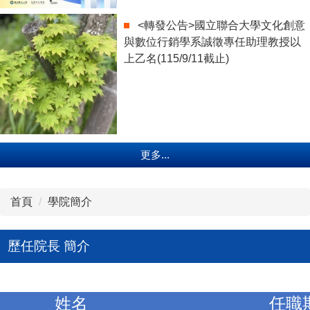
<轉發公告>國立聯合大學文化創意
與數位行銷學系誠徵專任助理教授以
上乙名(115/9/11截止)
更多...
首頁
學院簡介
歷任院長 簡介
姓名
任職