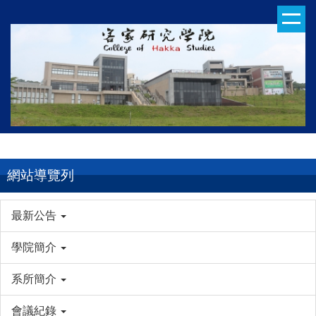
跳
到
主
要
內
容
區
網站導覽列
最新公告
學院簡介
系所簡介
會議紀錄