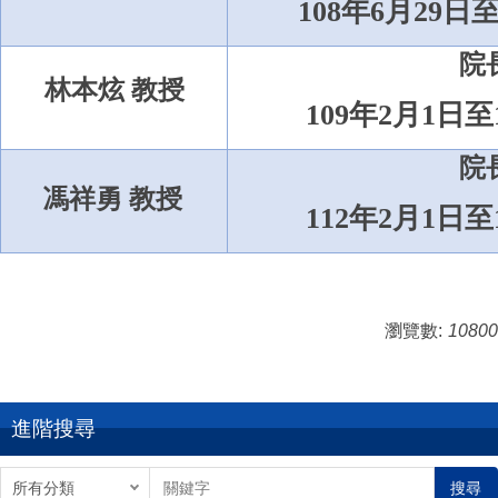
108
年
6
月
29
日
院
林本炫 教授
109
年
2
月
1
日至
院
馮祥勇 教授
112
年
2
月
1
日至
瀏覽數:
10800
進階搜尋
搜尋