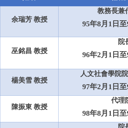
教務長兼
余瑞芳 教授
95
年
8
月
1
日至
院
巫銘昌 教授
96
年
2
月
1
日至
人文社會學院
楊美雪 教授
97
年
2
月
1
日至
代理
陳振東 教授
98
年
8
月
1
日至
院