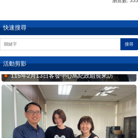
瀏覽數:
355
快速搜尋
搜尋
活動剪影
115年2月13日客發中心馬紀政組長來訪