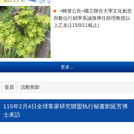
<轉發公告>國立聯合大學文化創意
與數位行銷學系誠徵專任助理教授以
上乙名(115/9/11截止)
更多...
首頁
活動剪影
115年2月4日全球客家研究聯盟執行秘書劉延芳博
士來訪