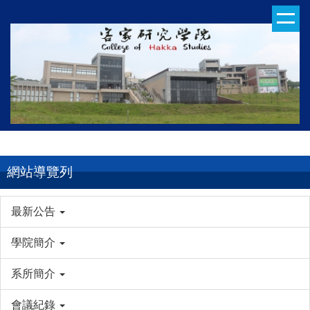
跳
到
主
要
內
容
區
網站導覽列
最新公告
學院簡介
系所簡介
會議紀錄