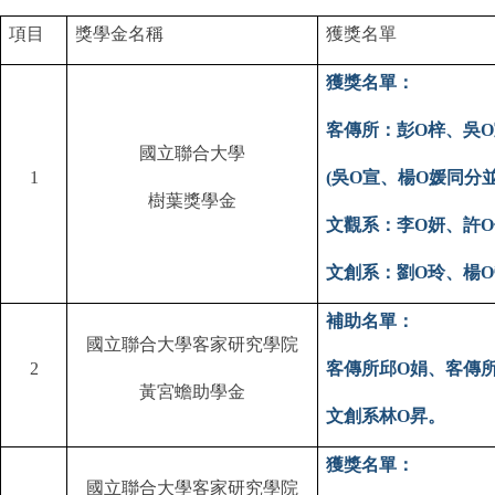
項目
獎學金名稱
獲獎名單
獲獎名單：
客傳所：彭
O
梓、吳
O
國立聯合大學
1
(
吳
O
宣、楊
O
媛同分並
樹葉獎學金
文觀系：李
O
妍、許
O
文創系：劉
O
玲、楊
O
補助名單：
國立聯合大學客家研究學院
2
客傳所邱
O
娟、客傳
黃宮蟾助學金
文創系林
O
昇。
獲獎名單：
國立聯合大學客家研究學院