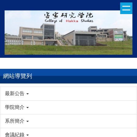
跳
到
主
要
內
容
區
網站導覽列
最新公告
學院簡介
系所簡介
會議紀錄