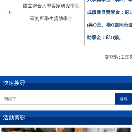
國立聯合大學客家研究學院
10
成績優良獎學金：彭
研究所學生獎助學金
(
吳
O
宣、楊
O
媛同分並
助學金：邱
O
娟。
瀏覽數:
1306
快速搜尋
搜尋
活動剪影