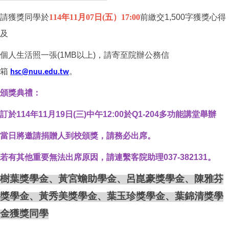
請獲獎同學於
114
年
11
月
07
日
(
五）
17:00
前繳交1,500字獲獎心得
及
個人生活照一張(1MB以上)，請寄至院辦公務信
箱
。
hsc@nuu.edu.tw
頒獎典禮：
訂於
114
年11月19日(三)中午12:00
於Q1-204多功能講堂舉辦
當日將邀請捐贈人到校頒獎，請務必出席。
若有其他重要無法出席原因，請連繫客院助理037-382131。
樹葉獎學金、
黃宮蟾助學金
、
呂崑豪獎學金
、
陳雅芬
獎學金
、
黃秀美獎學金
、
葉玉珍獎學金
、
葉錦清獎學
金獲獎同學