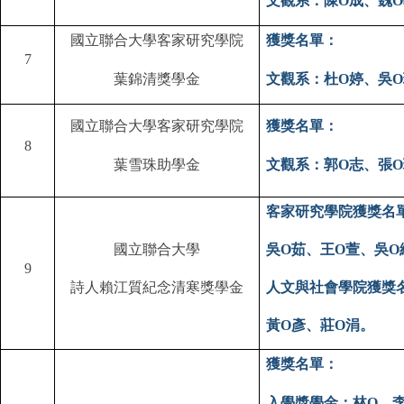
文觀系：陳
O
成、魏
O
國立聯合大學客家研究學院
獲獎名單：
7
葉錦清獎學金
文觀系：杜
O
婷、吳
O
國立聯合大學客家研究學院
獲獎名單：
8
葉雪珠助學金
文觀系：郭
O
志、張
O
客家研究學院獲獎名
國立聯合大學
吳
O
茹、王
O
萱、吳
O
9
詩人賴江質紀念清寒獎學金
人文與社會學院獲獎
黃
O
彥、莊
O
涓。
獲獎名單：
入學獎學金：林
O
、