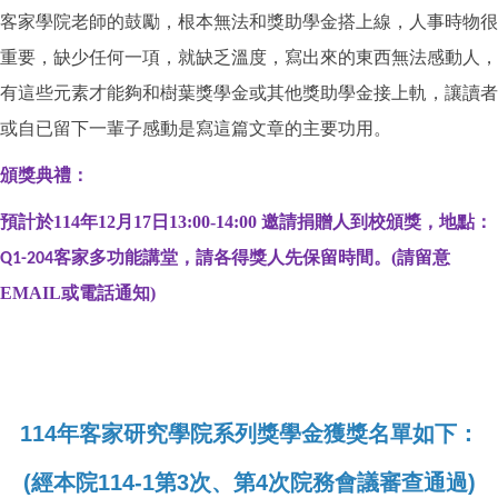
客家學院老師的鼓勵，根本無法和獎助學金搭上線，人事時物很
重要，缺少任何一項，就缺乏溫度，寫出來的東西無法感動人，
有這些元素才能夠和樹葉獎學金或其他獎助學金接上軌，讓讀者
或自已留下一輩子感動是寫這篇文章的主要功用。
頒獎典禮：
預計於
114
年
12
月17日
13:00-14:00
邀
請捐贈人到校頒獎，地點：
客家多功能講堂，請各得獎人先保留時間。(請留意
Q1-204
EMAIL或電話通知)
114
年客家研究學院系列獎學金獲獎名單如下：
(
經本院114-1第3次、第4次院務會議審查通過)