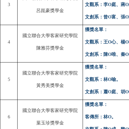
3
文觀系：李
O
庭、蔣
O
呂崑豪獎學金
文創系：曾
O
富、張
O
獲獎名單：
國立聯合大學客家研究學院
4
文觀系：王
O
心、楊
O
陳雅芬獎學金
文創系：陳
O
唯、秦
O
獲獎名單：
國立聯合大學客家研究學院
5
文觀系：林
O
喻。
黃秀美獎學金
文創系：蕭
O
庭、胡
O
獲獎名單：
國立聯合大學客家研究學院
6
客傳所：林
O
。
葉玉珍獎學金