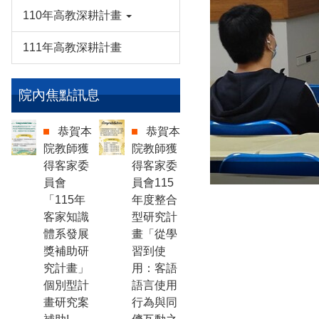
110年高教深耕計畫
111年高教深耕計畫
院內焦點訊息
恭賀本
恭賀本
院教師獲
院教師獲
得客家委
得客家委
員會
員會115
「115年
年度整合
客家知識
型研究計
體系發展
畫「從學
獎補助研
習到使
究計畫」
用：客語
個別型計
語言使用
畫研究案
行為與同