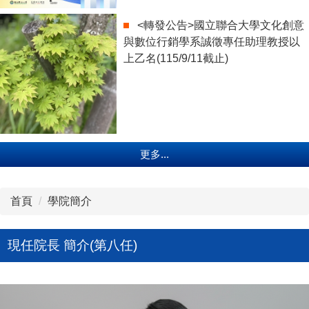
<轉發公告>國立聯合大學文化創意
與數位行銷學系誠徵專任助理教授以
上乙名(115/9/11截止)
更多...
首頁
學院簡介
現任院長 簡介(第八任)