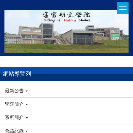
跳
到
主
要
內
容
區
網站導覽列
最新公告
學院簡介
系所簡介
會議紀錄